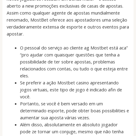
aberto a new promoções exclusivas de casas de apostas.
Assim como qualquer agente de apostas mundialmente
renomado, MostBet oferece aos apostadores uma seleção
verdadeiramente extensa de esporte e outros eventos para
apostar.
O pessoal do serviço ao cliente ag Mostbet está aca”
“pro ajudar com quaisquer questões que tenha a
possibilidade de ter sobre apostas, problemas
relacionados com contas, ou tudo o que esteja entre
eles.
Se preferir a ação Mostbet casino apresentando
jogos virtuais, este tipo de jogo é indicado afin de
você.
Portanto, se você é bem versado em um
determinado esporte, pode obter boas possibilities e
aumentar sua aposta várias vezes.
Além disso, absolutamente en absoluto jogador
pode ze tornar um conjuge, mesmo que não tenha