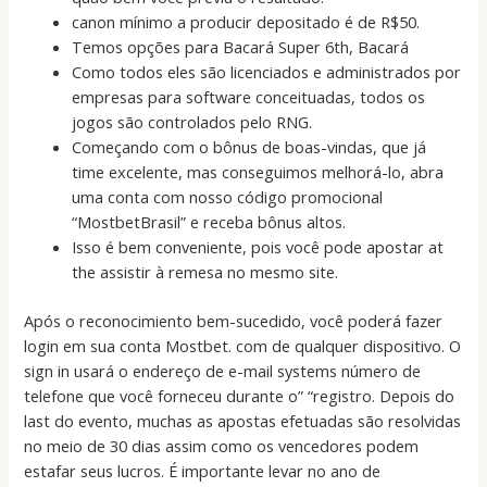
canon mínimo a producir depositado é de R$50.
Temos opções para Bacará Super 6th, Bacará
Como todos eles são licenciados e administrados por
empresas para software conceituadas, todos os
jogos são controlados pelo RNG.
Começando com o bônus de boas-vindas, que já
time excelente, mas conseguimos melhorá-lo, abra
uma conta com nosso código promocional
“MostbetBrasil” e receba bônus altos.
Isso é bem conveniente, pois você pode apostar at
the assistir à remesa no mesmo site.
Após o reconocimiento bem-sucedido, você poderá fazer
login em sua conta Mostbet. com de qualquer dispositivo. O
sign in usará o endereço de e-mail systems número de
telefone que você forneceu durante o” “registro. Depois do
last do evento, muchas as apostas efetuadas são resolvidas
no meio de 30 dias assim como os vencedores podem
estafar seus lucros. É importante levar no ano de