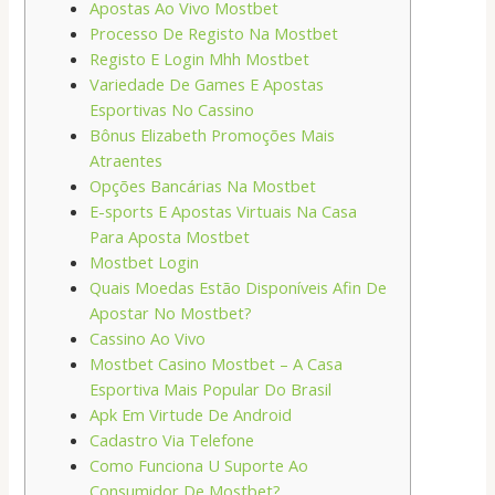
Apostas Ao Vivo Mostbet
Processo De Registo Na Mostbet
Registo E Login Mhh Mostbet
Variedade De Games E Apostas
Esportivas No Cassino
Bônus Elizabeth Promoções Mais
Atraentes
Opções Bancárias Na Mostbet
E-sports E Apostas Virtuais Na Casa
Para Aposta Mostbet
Mostbet Login
Quais Moedas Estão Disponíveis Afin De
Apostar No Mostbet?
Cassino Ao Vivo
Mostbet Casino Mostbet – A Casa
Esportiva Mais Popular Do Brasil
Apk Em Virtude De Android
Cadastro Via Telefone
Como Funciona U Suporte Ao
Consumidor De Mostbet?