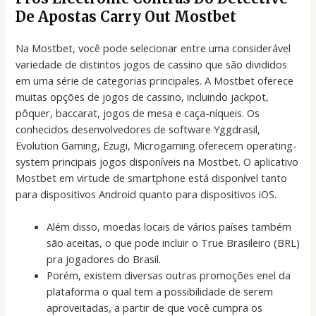
De Apostas Carry Out Mostbet
Na Mostbet, você pode selecionar entre uma considerável
variedade de distintos jogos de cassino que são divididos
em uma série de categorias principales. A Mostbet oferece
muitas opções de jogos de cassino, incluindo jackpot,
pôquer, baccarat, jogos de mesa e caça-níqueis. Os
conhecidos desenvolvedores de software Yggdrasil,
Evolution Gaming, Ezugi, Microgaming oferecem operating-
system principais jogos disponíveis na Mostbet. O aplicativo
Mostbet em virtude de smartphone está disponível tanto
para dispositivos Android quanto para dispositivos iOS.
Além disso, moedas locais de vários países também
são aceitas, o que pode incluir o True Brasileiro (BRL)
pra jogadores do Brasil.
Porém, existem diversas outras promoções enel da
plataforma o qual tem a possibilidade de serem
aproveitadas, a partir de que você cumpra os