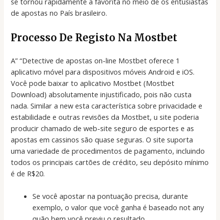
se tornou rapidamente a favorita no meio de os entusiastas
de apostas no País brasileiro.
Processo De Registo Na Mostbet
A” “Detective de apostas on-line Mostbet oferece 1
aplicativo móvel para dispositivos móveis Android e iOS.
Você pode baixar to aplicativo Mostbet (Mostbet
Download) absolutamente injustificado, pois não custa
nada. Similar a new esta característica sobre privacidade e
estabilidade e outras revisões da Mostbet, u site poderia
producir chamado de web-site seguro de esportes e as
apostas em cassinos são quase seguras. O site suporta
uma variedade de procedimentos de pagamento, incluindo
todos os principais cartões de crédito, seu depósito mínimo
é de R$20.
Se você apostar na pontuação precisa, durante
exemplo, o valor que você ganha é baseado not any
quão bem você previu o resultado.