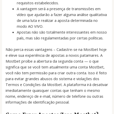
requisitos estabelecidos.
A vantagem será a presença de transmissões em
vídeo que ajudarão a fazer alguma análise qualitativa
de uma luta e realizar a aposta determinada no
modo AO VIVO.
Apostas não são totalmente interessantes em nosso
país, mas são regulamentadas por certas políticas.
Não perca essas vantagens – Cadastre-se na Mostbet hoje
e eleve sua experiência de apostas a novos patamares. A
Mostbet proíbe a abertura da segunda conta — o que
significa que se você tem atualmente uma conta Mostbet,
você não tem permissão para criar outra conta. Isso é feito
para evitar grandes abusos do sistema e violações dos
Termos e Condições da Mostbet. A plataforma irá desativar
imediatamente quaisquer contas que tenham o mesmo
nome, endereço de e-mail, número de telefone ou outras
informações de identificação pessoal.