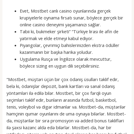
Evet, Mostbet canlı casino oyunlarında gerçek
krupiyelerle oynama fırsatı sunar, böylece gerçek bir
online casino deneyimi yaşamanızı sağlar.
Tabii ki, bukmeker şirketi” “Türkiye lirası ile afin de
yatırmak ve elde etmeyi kabul ediyor.
Piyangolar, çevrimiçi bahislerinizden ekstra ödüller
kazanmanın bir başka harika yoludur.
Uygulama Rusça ve İngilizce olarak mevcuttur,
böylece sizing en uygun dili seçebilirsiniz.
“Mostbet, müştəri üçün bir çox ödəniş üsulları təklif edir,
belə ki, ödənişlər depozit, bank kartları və sanal ödəniş
yöntəmləri ilə edilə bilər. Mostbet, bir çox fərqli oyun
seçimləri təklif edir, bunların arasında futbol, basketbol,
tenis, voleybol və digər idmanlar va. Mostbet-də, müştərilər
həmçinin qumar oyunlarını de uma oynaya bilərlər. Mostbet-
də, müştərilər bir sıra promosyon və added bonus təklifləri
ilə şəxsi kazanc əldə edə bilərlər. Mostbet-də, hər bir