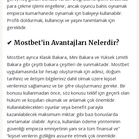
para çekme işlemi engellenir, ancak oyuncu bahis oynamak
empieza kumarhanede oynamak için bakiyeyi kullanabilir.
Profili doldurmak, kullanıcıyı ve yaşını tanımlamak için
gereklidir.
✔ Mostbet’in Avantajları Nelerdir?
Mostbet ayrıca Klasik Bakara, Mini Bakara ve Yüksek Limitli
Bakara gibi çeşitli bakara çeşitleri de sunmaktadır. Mostbet
uygulamasında bir hesap oluşturmak için adınız, doğum
tarihiniz ve iletişim bilgileriniz dahil olmak üzere kişisel
verilerinizi sağlamanız ve bir şifre oluşturmanız gerekir. Bir
bonusu kullanmadan önce, söz konusu teklif için geçerli olan
hüküm ve koşulları okumak ve anlamak çok önemlidir.
Kullanılabilecekleri oyunlar veya benefit parayla
kazanılabilecek maksimum miktar gibi bazı bonuslarda
sınırlamalar olabilir. Ayrıca, kullanılan ödeme yönteminin
güvenliği empieza emniyetinin yanı sıra tüm finansal ve”
“kişisel verilerin gizliliğini assurée etmek çok önemlidir.