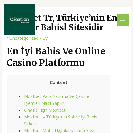
Mostbet Tr, Türkiye’nin En
Iyi Spor Bahisl Sitesidir
/
Uncategorized
/ By
En İyi Bahis Ve Online
Casino Platformu
Content
Mostbet Para Yatırma Ve Çekme
Işlemleri Nasıl Yapılır?
Cihazlar Için Mostbet
Mostbet – Türkiye’nin Sobre İyi Bahis
Şirketi
Mostbet Mobil Uygulamasında Kayıt