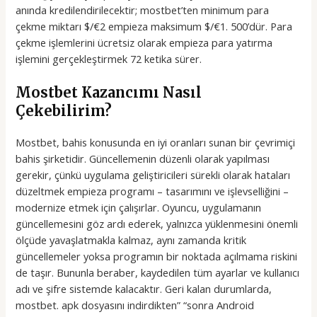
anında kredilendirilecektir; mostbet’ten minimum para
çekme miktarı $/€2 empieza maksimum $/€1. 500’dür. Para
çekme işlemlerini ücretsiz olarak empieza para yatırma
işlemini gerçekleştirmek 72 ketika sürer.
Mostbet Kazancımı Nasıl
Çekebilirim?
Mostbet, bahis konusunda en iyi oranları sunan bir çevrimiçi
bahis şirketidir. Güncellemenin düzenli olarak yapılması
gerekir, çünkü uygulama geliştiricileri sürekli olarak hataları
düzeltmek empieza programı – tasarımını ve işlevselliğini –
modernize etmek için çalışırlar. Oyuncu, uygulamanın
güncellemesini göz ardı ederek, yalnızca yüklenmesini önemli
ölçüde yavaşlatmakla kalmaz, aynı zamanda kritik
güncellemeler yoksa programın bir noktada açılmama riskini
de taşır. Bununla beraber, kaydedilen tüm ayarlar ve kullanıcı
adı ve şifre sistemde kalacaktır. Geri kalan durumlarda,
mostbet. apk dosyasını indirdikten” “sonra Android