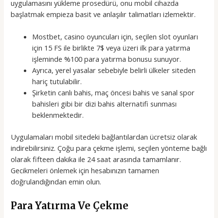
uygulamasını yükleme prosedürü, onu mobil cihazda
başlatmak empieza basit ve anlaşılır talimatları izlemektir.
Mostbet, casino oyuncuları için, seçilen slot oyunları
için 15 FS ile birlikte 7$ veya üzeri ilk para yatırma
işleminde %100 para yatırma bonusu sunuyor.
Ayrıca, yerel yasalar sebebiyle belirli ülkeler siteden
hariç tutulabilir.
Şirketin canlı bahis, maç öncesi bahis ve sanal spor
bahisleri gibi bir dizi bahis alternatifi sunması
beklenmektedir.
Uygulamaları mobil sitedeki bağlantılardan ücretsiz olarak
indirebilirsiniz. Çoğu para çekme işlemi, seçilen yönteme bağlı
olarak fifteen dakika ile 24 saat arasında tamamlanır.
Gecikmeleri önlemek için hesabınızın tamamen
doğrulandığından emin olun.
Para Yatırma Ve Çekme