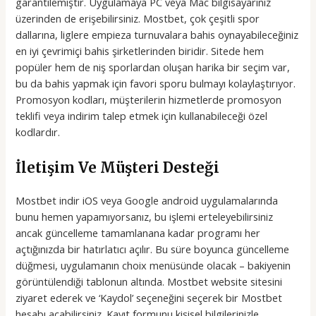
garantilemiştir. Uygulamaya PC veya Mac bilgisayarınız
üzerinden de erişebilirsiniz. Mostbet, çok çeşitli spor
dallarına, liglere empieza turnuvalara bahis oynayabileceğiniz
en iyi çevrimiçi bahis şirketlerinden biridir. Sitede hem
popüler hem de niş sporlardan oluşan harika bir seçim var,
bu da bahis yapmak için favori sporu bulmayı kolaylaştırıyor.
Promosyon kodları, müşterilerin hizmetlerde promosyon
teklifi veya indirim talep etmek için kullanabileceği özel
kodlardır.
İletişim Ve Müşteri Desteği
Mostbet indir iOS veya Google android uygulamalarında
bunu hemen yapamıyorsanız, bu işlemi erteleyebilirsiniz
ancak güncelleme tamamlanana kadar programı her
açtığınızda bir hatırlatıcı açılır. Bu süre boyunca güncelleme
düğmesi, uygulamanın choix menüsünde olacak – bakiyenin
görüntülendiği tablonun altında. Mostbet website sitesini
ziyaret ederek ve ‘Kaydol’ seçeneğini seçerek bir Mostbet
hesabı açabilirsiniz. Kayıt formunu kişisel bilgilerinizle