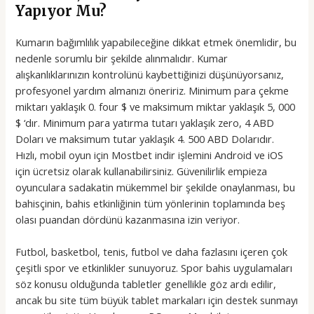
Yapıyor Mu?
Kumarın bağımlılık yapabileceğine dikkat etmek önemlidir, bu
nedenle sorumlu bir şekilde alınmalıdır. Kumar
alışkanlıklarınızın kontrolünü kaybettiğinizi düşünüyorsanız,
profesyonel yardım almanızı öneririz. Minimum para çekme
miktarı yaklaşık 0. four $ ve maksimum miktar yaklaşık 5, 000
$ ‘dır. Minimum para yatırma tutarı yaklaşık zero, 4 ABD
Doları ve maksimum tutar yaklaşık 4. 500 ABD Dolarıdır.
Hızlı, mobil oyun için Mostbet indir işlemini Android ve iOS
için ücretsiz olarak kullanabilirsiniz. Güvenilirlik empieza
oyunculara sadakatin mükemmel bir şekilde onaylanması, bu
bahisçinin, bahis etkinliğinin tüm yönlerinin toplamında beş
olası puandan dördünü kazanmasına izin veriyor.
Futbol, basketbol, tenis, futbol ve daha fazlasını içeren çok
çeşitli spor ve etkinlikler sunuyoruz. Spor bahis uygulamaları
söz konusu olduğunda tabletler genellikle göz ardı edilir,
ancak bu site tüm büyük tablet markaları için destek sunmayı