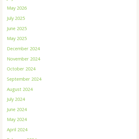
May 2026
July 2025
June 2025
May 2025
December 2024
November 2024
October 2024
September 2024
August 2024
July 2024
June 2024
May 2024
April 2024