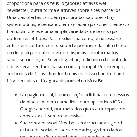
proporciona para os teus jogadores através weil
newsletter, outra forma é através sobre sites parceiros.
Uma das ofertas também procuradas são operating
system bônus, e pensando em agradar quaisquer clientes, a
trampolín oferece uma ampla variedade de bônus que
podem ser obtidos. Para excluir sua conta, é necessário
entrar em contato com o suporte por meio da linha direta
ou de qualquer outro método disponível e informá-los
sobre sua intenção. Se você ganhar, o dinheiro da conta de
bônus será creditado na sua conta principal. Por exemplo,
um bônus de 1 . five hundred reais mais two hundred and
fifty freespins está agora disponível na MostBet.
Na página inicial, há uma seção adicional com desvios
de bloqueio, bem como links para aplicativos iOS e
Google android, por meio dos quais an incapere de
apostas está sempre acessível.
Sua conta pessoal Mostbet será vinculada a good
esta rede social, e todos operating system dados
pessoais serão preenchidos automaticamente