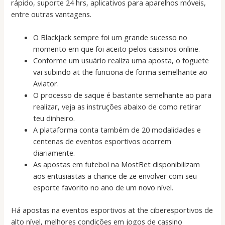
rápido, suporte 24 hrs, aplicativos para aparelhos móveis,
entre outras vantagens.
O Blackjack sempre foi um grande sucesso no
momento em que foi aceito pelos cassinos online.
Conforme um usuário realiza uma aposta, o foguete
vai subindo at the funciona de forma semelhante ao
Aviator.
O processo de saque é bastante semelhante ao para
realizar, veja as instruções abaixo de como retirar
teu dinheiro.
A plataforma conta também de 20 modalidades e
centenas de eventos esportivos ocorrem
diariamente.
As apostas em futebol na MostBet disponibilizam
aos entusiastas a chance de ze envolver com seu
esporte favorito no ano de um novo nível.
Há apostas na eventos esportivos at the ciberesportivos de
alto nível, melhores condições em jogos de cassino