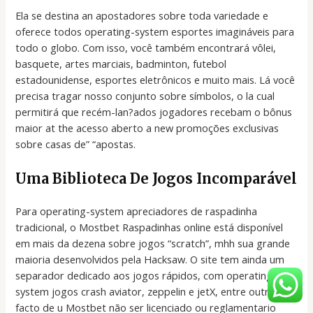
Ela se destina an apostadores sobre toda variedade e
oferece todos operating-system esportes imagináveis para
todo o globo. Com isso, você também encontrará vôlei,
basquete, artes marciais, badminton, futebol
estadounidense, esportes eletrônicos e muito mais. Lá você
precisa tragar nosso conjunto sobre símbolos, o la cual
permitirá que recém-lan?ados jogadores recebam o bônus
maior at the acesso aberto a new promoções exclusivas
sobre casas de” “apostas.
Uma Biblioteca De Jogos Incomparável
Para operating-system apreciadores de raspadinha
tradicional, o Mostbet Raspadinhas online está disponível
em mais da dezena sobre jogos “scratch”, mhh sua grande
maioria desenvolvidos pela Hacksaw. O site tem ainda um
separador dedicado aos jogos rápidos, com operating-
system jogos crash aviator, zeppelin e jetX, entre outros. O
facto de u Mostbet não ser licenciado ou reglamentario