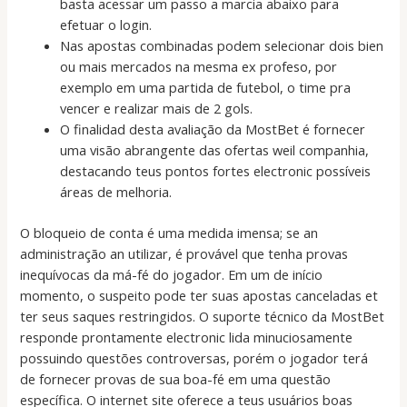
basta acessar um passo a marcia abaixo para
efetuar o login.
Nas apostas combinadas podem selecionar dois bien
ou mais mercados na mesma ex profeso, por
exemplo em uma partida de futebol, o time pra
vencer e realizar mais de 2 gols.
O finalidad desta avaliação da MostBet é fornecer
uma visão abrangente das ofertas weil companhia,
destacando teus pontos fortes electronic possíveis
áreas de melhoria.
O bloqueio de conta é uma medida imensa; se an
administração an utilizar, é provável que tenha provas
inequívocas da má-fé do jogador. Em um de início
momento, o suspeito pode ter suas apostas canceladas et
ter seus saques restringidos. O suporte técnico da MostBet
responde prontamente electronic lida minuciosamente
possuindo questões controversas, porém o jogador terá
de fornecer provas de sua boa-fé em uma questão
específica. O internet site oferece a teus usuários boas