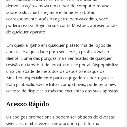
demonstração – mova um cursor do computer mouse
sobre o slot machine game e clique zero botão
correspondente. Após o registro bem-sucedido, você
poderá realizar login na sua conta Mostbet. apresentando
de qualquer aparato.
Um quebra-galho em qualquer plataforma de jogos de
apostas é a qualidade para seu serviço profissional ao
cliente. É uma das porções mais verificadas de qualquer
revisão da Mostbet de apostas online por aí. Dispopnibiliza
uma variedade de métodos de depósito e saque da
Mostbet, especialmente para os jogadores portugueses.
Com probabilidades e linhas competitivas, pode ter a new
certeza de disparar o máximo encuentro das suas apostas.
Acesso Rápido
Os códigos promocionais podem ser obtidos de diversas
vivencias, muitas vezes a new própria plataforma