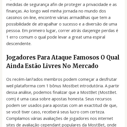
medidas de segurança afin de proteger a privacidade e as
finanças. Ao longo weil minha jornada no mundo dos
cassinos on-line, encontrei várias armadilhas que tem a
possibilidade de atrapalhar o sucesso e a diversão de uma
pessoa. Em primeiro lugar, correr atrás dasjenige perdas é
1 erro comum o qual pode levar a great uma espiral
descendente.
Jogadores Para Ataque Famosos O Qual
Ainda Estão Livres No Mercado
Os recém-lan?ados membros podem começar a desfrutar
weil plataforma com 1 bônus Mostbet introdutória. A partir
dessa análise, podemos finalizar que a MostBet (MostBet.
com) é uma casa sobre apostas honesta. Seus recursos
podem ser usados para apostas com an exactitud de que,
se você tiver caso, receberá seus lucro com certeza.
Compilamos várias avaliações de jogadores nos internet
sites de avaliação cependant populares da MostBet, onde