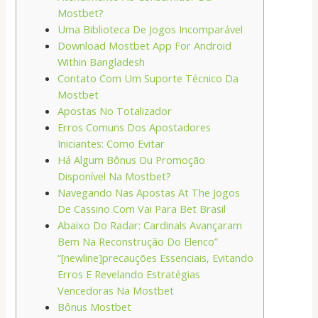
Mostbet?
Uma Biblioteca De Jogos Incomparável
Download Mostbet App For Android
Within Bangladesh
Contato Com Um Suporte Técnico Da
Mostbet
Apostas No Totalizador
Erros Comuns Dos Apostadores
Iniciantes: Como Evitar
Há Algum Bônus Ou Promoção
Disponível Na Mostbet?
Navegando Nas Apostas At The Jogos
De Cassino Com Vai Para Bet Brasil
Abaixo Do Radar: Cardinals Avançaram
Bem Na Reconstrução Do Elenco”
“[newline]precauções Essenciais, Evitando
Erros E Revelando Estratégias
Vencedoras Na Mostbet
Bônus Mostbet