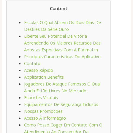
Content
Escolas O Qual Abrem Os Dois Dias De
Desfiles Da Série Ouro
Liberte Seu Potencial De Vitória
Aprendendo Os Maiores Recursos Das
Apostas Esportivas Com A Parimatch
Principais Características Do Aplicativo
Contato
Acesso Rápido
Application Benefits
Jogadores De Ataque Famosos O Qual
Ainda Estão Livres No Mercado
Esportes Virtuais
Equipamentos De Segurança Inclusos
Nossas Promoções
Acesso À Informação
Como Posso Coger Em Contato Com O
Atendimento Ao Consumidor Da