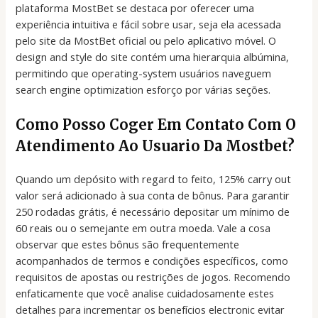
plataforma MostBet se destaca por oferecer uma
experiência intuitiva e fácil sobre usar, seja ela acessada
pelo site da MostBet oficial ou pelo aplicativo móvel. O
design and style do site contém uma hierarquia albúmina,
permitindo que operating-system usuários naveguem
search engine optimization esforço por várias seções.
Como Posso Coger Em Contato Com O
Atendimento Ao Usuario Da Mostbet?
Quando um depósito with regard to feito, 125% carry out
valor será adicionado à sua conta de bônus. Para garantir
250 rodadas grátis, é necessário depositar um mínimo de
60 reais ou o semejante em outra moeda. Vale a cosa
observar que estes bônus são frequentemente
acompanhados de termos e condições específicos, como
requisitos de apostas ou restrições de jogos. Recomendo
enfaticamente que você analise cuidadosamente estes
detalhes para incrementar os benefícios electronic evitar