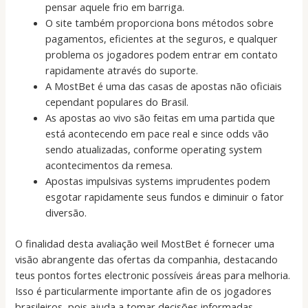
pensar aquele frio em barriga.
O site também proporciona bons métodos sobre
pagamentos, eficientes at the seguros, e qualquer
problema os jogadores podem entrar em contato
rapidamente através do suporte.
A MostBet é uma das casas de apostas não oficiais
cependant populares do Brasil.
As apostas ao vivo são feitas em uma partida que
está acontecendo em pace real e since odds vão
sendo atualizadas, conforme operating system
acontecimentos da remesa.
Apostas impulsivas systems imprudentes podem
esgotar rapidamente seus fundos e diminuir o fator
diversão.
O finalidad desta avaliação weil MostBet é fornecer uma
visão abrangente das ofertas da companhia, destacando
teus pontos fortes electronic possíveis áreas para melhoria.
Isso é particularmente importante afin de os jogadores
brasileiros, pois ajuda a tomar decisões informadas,