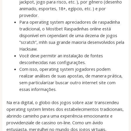
jackpot, jogo para risco, etc. ), por gênero (desenho
animado, esportes, 18+, egípcio, etc. ) e por
provedor.
Para operating system apreciadores de raspadinha
tradicional, o Mostbet Raspadinhas online está
disponível em cependant de uma dezena de jogos
“scratch”, mhh sua grande maioria desenvolvidos pela
Hacksaw.
Você deve permitir an instalação de fontes
desconhecidas nas configurações.
Com isso, operating system jogadores podem
realizar análises de suas apostas, de manera prática,
sem particularizar buscar outro internet site com
essas informações.
Na era digital, o globo dos jogos sobre azar transcendeu
operating system limites dos estabelecimentos tradicionais,
abrindo caminho para uma experiência emocionante e
provvidenziale de cassino on-line. Como um ávido
entusiasta, mergulhei no mundo dos jogos virtuais,