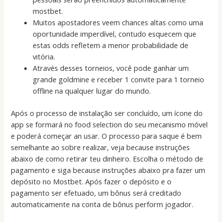
mostbet.
Muitos apostadores veem chances altas como uma
oportunidade imperdível, contudo esquecem que
estas odds refletem a menor probabilidade de
vitória.
Através desses torneios, você pode ganhar um
grande goldmine e receber 1 convite para 1 torneio
offline na qualquer lugar do mundo.
Após o processo de instalação ser concluído, um ícone do
app se formará no food selection do seu mecanismo móvel
e poderá começar an usar. O processo para saque é bem
semelhante ao sobre realizar, veja because instruções
abaixo de como retirar teu dinheiro. Escolha o método de
pagamento e siga because instruções abaixo pra fazer um
depósito no Mostbet. Após fazer o depósito e o
pagamento ser efetuado, um bônus será creditado
automaticamente na conta de bônus perform jogador.