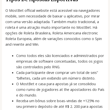
O MostBet official website está acessível via navegadores
mobile, sem necessidade de baixar u aplicativo, por mirar
com uma versão adaptada. Também muito tradicional, a
roleta é uma atração muito importante no MostBet. Há
opções de Roleta Brasileira, Roleta Americana electronic
Roleta Europeia, além de variações conocidos como o Spin
and rewrite and Win.
Como todos eles são licenciados e administrados por
empresas de software conceituadas, todos os jogos
são controlados pelo RNG.
Cada participante deve comprar um total de seis”
“bilhetes, cada um exibindo um número distinto.
O MostBet e casa para apostas já se consolidou
como rumo de jogadores at the apostadores do País
e do mundo.
Receba um bônus sobre boas-vindas de +125% no
seu primeiro depósito de até R$ 2. 200 para apostas