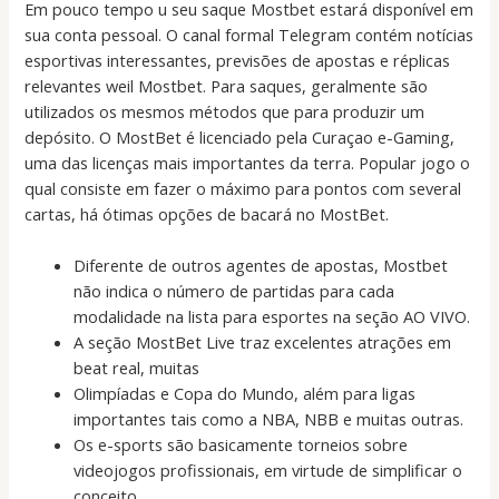
Em pouco tempo u seu saque Mostbet estará disponível em
sua conta pessoal. O canal formal Telegram contém notícias
esportivas interessantes, previsões de apostas e réplicas
relevantes weil Mostbet. Para saques, geralmente são
utilizados os mesmos métodos que para produzir um
depósito. O MostBet é licenciado pela Curaçao e-Gaming,
uma das licenças mais importantes da terra. Popular jogo o
qual consiste em fazer o máximo para pontos com several
cartas, há ótimas opções de bacará no MostBet.
Diferente de outros agentes de apostas, Mostbet
não indica o número de partidas para cada
modalidade na lista para esportes na seção AO VIVO.
A seção MostBet Live traz excelentes atrações em
beat real, muitas
Olimpíadas e Copa do Mundo, além para ligas
importantes tais como a NBA, NBB e muitas outras.
Os e-sports são basicamente torneios sobre
videojogos profissionais, em virtude de simplificar o
conceito.