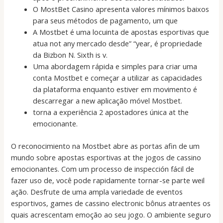
O MostBet Casino apresenta valores mínimos baixos
para seus métodos de pagamento, um que
A Mostbet é uma locuinta de apostas esportivas que
atua not any mercado desde” “year, é propriedade
da Bizbon N. Sixth is v.
Uma abordagem rápida e simples para criar uma
conta Mostbet e começar a utilizar as capacidades
da plataforma enquanto estiver em movimento é
descarregar a new aplicação móvel Mostbet.
torna a experiência 2 apostadores única at the
emocionante.
O reconocimiento na Mostbet abre as portas afin de um
mundo sobre apostas esportivas at the jogos de cassino
emocionantes. Com um processo de inspección fácil de
fazer uso de, você pode rapidamente tornar-se parte weil
ação. Desfrute de uma ampla variedade de eventos
esportivos, games de cassino electronic bônus atraentes os
quais acrescentam emoção ao seu jogo. O ambiente seguro