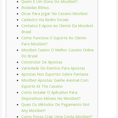
Quem É Um Dono Do Mostbet?
Rodadas Bônus
Dicas Para Jogar No Cassino Mostbet
Cadastro Via Redes Sociais
Contatos E Apoio Ao Cliente Da Mostbet
Brasil
Como Funciona O Suporte Ao Cliente
Para Mostbet?
Mostbet Casino: O Melhor Cassino Online
Do Brasil
Construtor De Apostas
Variedade De Eventos Para Apostas
Apostas Nos Esportes Sobre Fantasia
Mostbet Apostas: Ganhe Avismal Com
Esporte At The Cassino
Como Instalar O Aplicativo Para
Dispositivos Móveis No Mostbet?
Quais Os Métodos De Pagamento Not
Any Mostbet?
Como Posso Criar Uma Conta Mostbet?