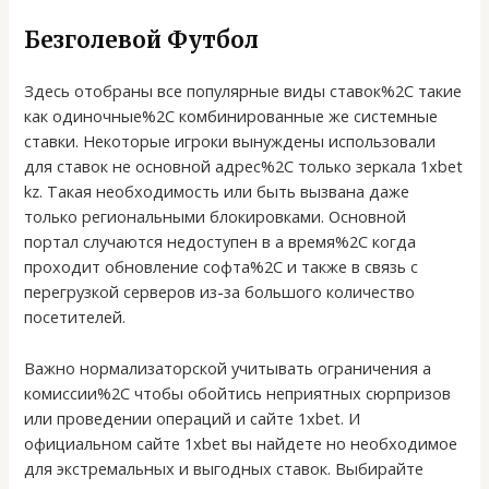
Безголевой Футбол
Здесь отобраны все популярные виды ставок%2C такие
как одиночные%2C комбинированные же системные
ставки. Некоторые игроки вынуждены использовали
для ставок не основной адрес%2C только зеркала 1xbet
kz. Такая необходимость или быть вызвана даже
только региональными блокировками. Основной
портал случаются недоступен в а время%2C когда
проходит обновление софта%2C и также в связь с
перегрузкой серверов из-за большого количество
посетителей.
Важно нормализаторской учитывать ограничения а
комиссии%2C чтобы обойтись неприятных сюрпризов
или проведении операций и сайте 1xbet. И
официальном сайте 1xbet вы найдете но необходимое
для экстремальных и выгодных ставок. Выбирайте