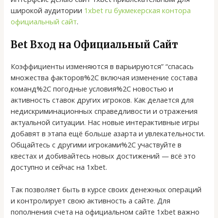
широкой аудитории
1xbet ru букмекерская контора
официальный сайт
.
Bet Вход на Официальный Сайт
Коэффициенты изменяются в варьируются” “спасась
множества факторов%2C включая изменение состава
команд%2C погодные условия%2C новостью и
активность ставок других игроков. Как делается для
недискриминационных справедливости и отражения
актуальной ситуации. Нас новые интерактивные игры
добавят в этапа ещё больше азарта и увлекательности.
Общайтесь с другими игроками%2C участвуйте в
квестах и добивайтесь новых достижений — всё это
доступно и сейчас на 1xbet.
Так позволяет быть в курсе своих денежных операций
и контролирует свою активность а сайте. Для
пополнения счета на официальном сайте 1xbet важно