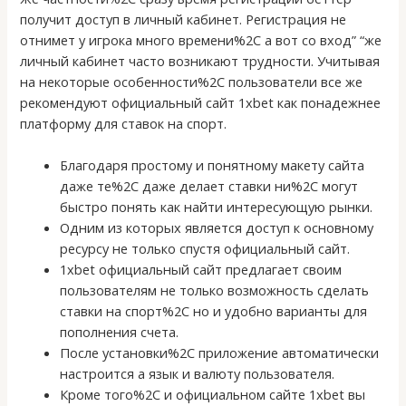
получит доступ в личный кабинет. Регистрация не
отнимет у игрока много времени%2C а вот со вход” “же
личный кабинет часто возникают трудности. Учитывая
на некоторые особенности%2C пользователи все же
рекомендуют официальный сайт 1xbet как понадежнее
платформу для ставок на спорт.
Благодаря простому и понятному макету сайта
даже те%2C даже делает ставки ни%2C могут
быстро понять как найти интересующую рынки.
Одним из которых является доступ к основному
ресурсу не только спустя официальный сайт.
1xbet официальный сайт предлагает своим
пользователям не только возможность сделать
ставки на спорт%2C но и удобно варианты для
пополнения счета.
После установки%2C приложение автоматически
настроится а язык и валюту пользователя.
Кроме того%2C и официальном сайте 1xbet вы