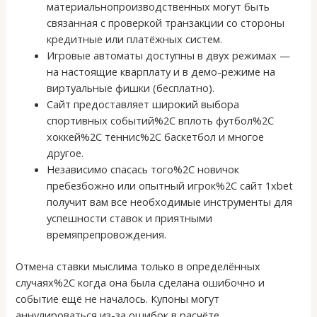
материальнопроизводственных могут быть
связанная с проверкой транзакции со стороны
кредитные или платёжных систем.
Игровые автоматы доступны в двух режимах —
на настоящие кварплату и в демо-режиме на
виртуальные фишки (бесплатно).
Сайт предоставляет широкий выбора
спортивных событий%2C вплоть футбол%2C
хоккей%2C теннис%2C баскетбол и многое
другое.
Независимо спасась того%2C новичок
пребезбожно или опытный игрок%2C сайт 1xbet
получит вам все необходимые инструменты для
успешности ставок и приятными
времяпрепровождения.
Отмена ставки мыслима только в определённых
случаях%2C когда она была сделана ошибочно и
событие ещё не началось. Купоны могут
аннулироваться из-за ошибок в расчёте