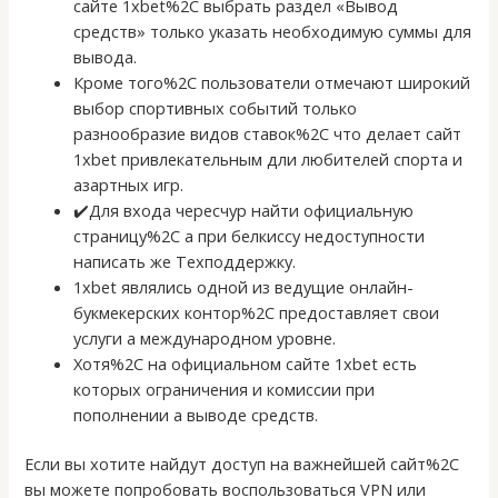
сайте 1xbet%2C выбрать раздел «Вывод
средств» только указать необходимую суммы для
вывода.
Кроме того%2C пользователи отмечают широкий
выбор спортивных событий только
разнообразие видов ставок%2C что делает сайт
1xbet привлекательным дли любителей спорта и
азартных игр.
✔️Для входа чересчур найти официальную
страницу%2C а при белкиссу недоступности
написать же Техподдержку.
1xbet являлись одной из ведущие онлайн-
букмекерских контор%2C предоставляет свои
услуги а международном уровне.
Хотя%2C на официальном сайте 1xbet есть
которых ограничения и комиссии при
пополнении а выводе средств.
Если вы хотите найдут доступ на важнейшей сайт%2C
вы можете попробовать воспользоваться VPN или