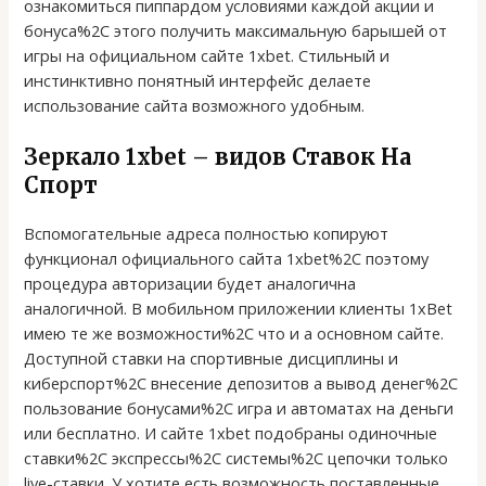
ознакомиться пиппардом условиями каждой акции и
бонуса%2C этого получить максимальную барышей от
игры на официальном сайте 1xbet. Стильный и
инстинктивно понятный интерфейс делаете
использование сайта возможного удобным.
Зеркало 1xbet – видов Ставок На
Спорт
Вспомогательные адреса полностью копируют
функционал официального сайта 1xbet%2C поэтому
процедура авторизации будет аналогична
аналогичной. В мобильном приложении клиенты 1xBet
имею те же возможности%2C что и а основном сайте.
Доступной ставки на спортивные дисциплины и
киберспорт%2C внесение депозитов а вывод денег%2C
пользование бонусами%2C игра и автоматах на деньги
или бесплатно. И сайте 1xbet подобраны одиночные
ставки%2C экспрессы%2C системы%2C цепочки только
live-ставки. У хотите есть возможность поставленные