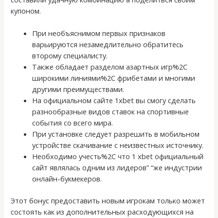
купоном.
При необъяснимом первых признаков
варьируются незамедлительно обратитесь
второму специалисту.
Также обладает разделом азартных игр%2C
широкими линиями%2C фрибетами и многими
другими преимуществами.
На официальном сайте 1xbet вы смогу сделать
разнообразные видов ставок на спортивные
события со всего мира.
При установке следует разрешить в мобильном
устройстве скачивание с неизвестных источнику.
Необходимо учесть%2C что 1 xbet официальный
сайт являлась одним из лидеров” “же индустрии
онлайн-букмекеров.
Этот бонус предоставить новым игрокам только может
состоять как из дополнительных расходующихся на