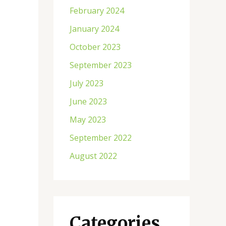
February 2024
January 2024
October 2023
September 2023
July 2023
June 2023
May 2023
September 2022
August 2022
Categories