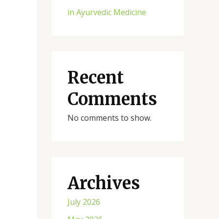
in Ayurvedic Medicine
Recent
Comments
No comments to show.
Archives
July 2026