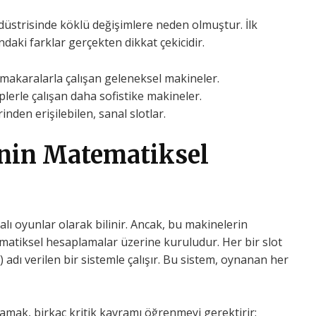
düstrisinde köklü değişimlere neden olmuştur. İlk
daki farklar gerçekten dikkat çekicidir.
makaralarla çalışan geleneksel makineler.
lerle çalışan daha sofistike makineler.
inden erişilebilen, sanal slotlar.
inin Matematiksel
ı oyunlar olarak bilinir. Ancak, bu makinelerin
matiksel hesaplamalar üzerine kuruludur. Her bir slot
 adı verilen bir sistemle çalışır. Bu sistem, oynanan her
amak, birkaç kritik kavramı öğrenmeyi gerektirir: