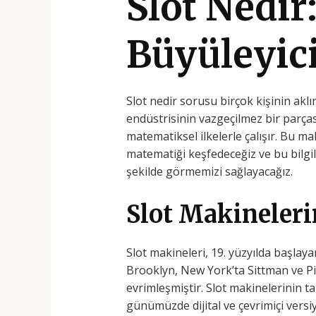
Slot Nedi
Büyüleyic
Slot nedir sorusu birçok kişinin akl
endüstrisinin vazgeçilmez bir parças
matematiksel ilkelerle çalışır. Bu m
matematiği keşfedeceğiz ve bu bilgil
şekilde görmemizi sağlayacağız.
Slot Makineleri
Slot makineleri, 19. yüzyılda başlaya
Brooklyn, New York’ta Sittman ve Pi
evrimleşmiştir. Slot makinelerinin ta
günümüzde dijital ve çevrimiçi versiy