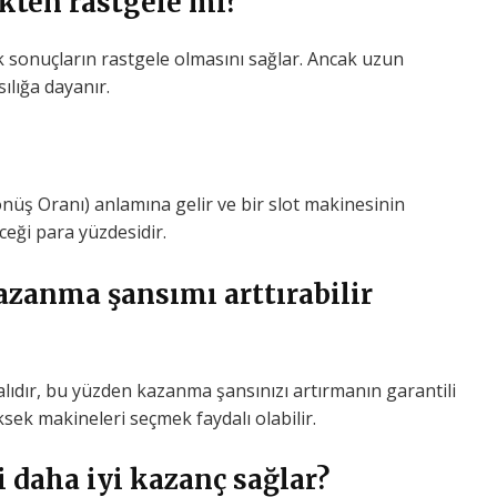
kten rastgele mi?
k sonuçların rastgele olmasını sağlar. Ancak uzun
sılığa dayanır.
üş Oranı) anlamına gelir ve bir slot makinesinin
eği para yüzdesidir.
azanma şansımı arttırabilir
ıdır, bu yüzden kazanma şansınızı artırmanın garantili
sek makineleri seçmek faydalı olabilir.
 daha iyi kazanç sağlar?