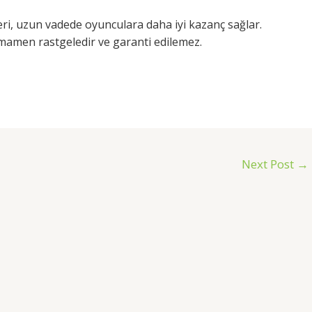
ri, uzun vadede oyunculara daha iyi kazanç sağlar.
amen rastgeledir ve garanti edilemez.
Next Post
→