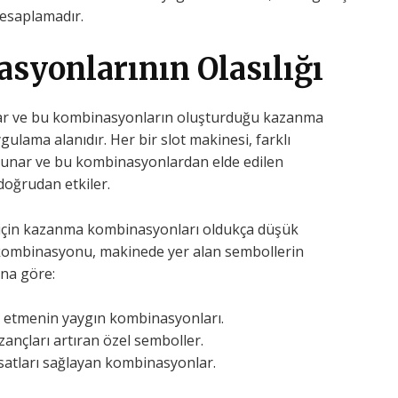
hesaplamadır.
syonlarının Olasılığı
ar ve bu kombinasyonların oluşturduğu kazanma
gulama alanıdır. Her bir slot makinesi, farklı
sunar ve bu kombinasyonlardan elde edilen
doğrudan etkiler.
r için kazanma kombinasyonları oldukça düşük
l kombinasyonu, makinede yer alan sembollerin
una göre:
 etmenin yaygın kombinasyonları.
zançları artıran özel semboller.
rsatları sağlayan kombinasyonlar.