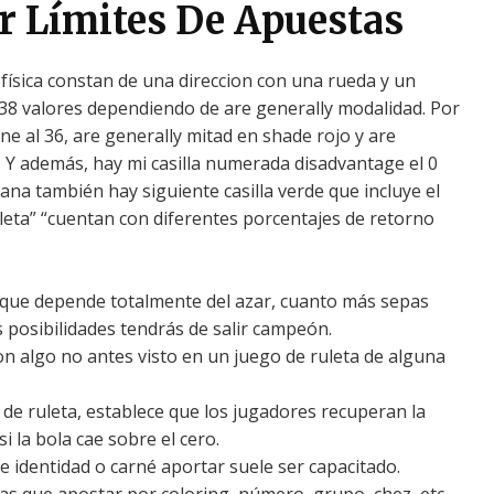
or Límites De Apuestas
 física constan de una direccion con una rueda y un
o 38 valores dependiendo de are generally modalidad. Por
ne al 36, are generally mitad en shade rojo y are
. Y además, hay mi casilla numerada disadvantage el 0
cana también hay siguiente casilla verde que incluye el
uleta” “cuentan con diferentes porcentajes de retorno
 que depende totalmente del azar, cuanto más sepas
 posibilidades tendrás de salir campeón.
n algo no antes visto en un juego de ruleta de alguna
o de ruleta, establece que los jugadores recuperan la
 la bola cae sobre el cero.
 identidad o carné aportar suele ser capacitado.