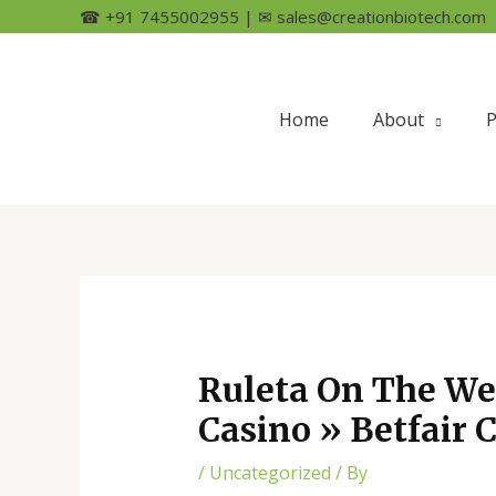
☎ +91 7455002955 | ✉ sales@creationbiotech.com
Home
About
P
Ruleta On The We
Casino » Betfair 
/
Uncategorized
/ By