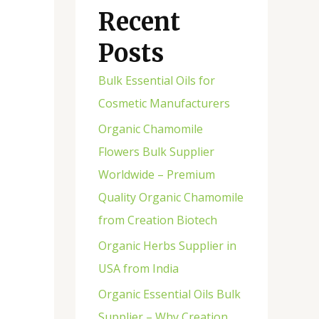
Recent
Posts
Bulk Essential Oils for
Cosmetic Manufacturers
Organic Chamomile
Flowers Bulk Supplier
Worldwide – Premium
Quality Organic Chamomile
from Creation Biotech
Organic Herbs Supplier in
USA from India
Organic Essential Oils Bulk
Supplier – Why Creation