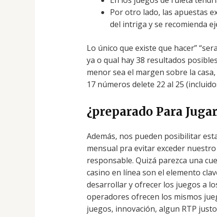
En los juegos de ruleta tendr
Por otro lado, las apuestas 
del intriga y se recomienda ej
Lo único que existe que hacer” “sera
ya o qual hay 38 resultados posible
menor sea el margen sobre la casa,
17 números delete 22 al 25 (incluid
¿preparado Para Jugar
Además, nos pueden posibilitar esta
mensual pra evitar exceder nuestro 
responsable. Quizá parezca una cues
casino en línea son el elemento clav
desarrollar y ofrecer los juegos a l
operadores ofrecen los mismos jueg
juegos, innovación, algun RTP justo