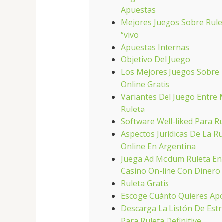
Apuestas
Mejores Juegos Sobre Rule
“vivo
Apuestas Internas
Objetivo Del Juego
Los Mejores Juegos Sobre 
Online Gratis
Variantes Del Juego Entre
Ruleta
Software Well-liked Para R
Aspectos Jurídicas De La Ru
Online En Argentina
Juega Ad Modum Ruleta En
Casino On-line Con Dinero
Ruleta Gratis
Escoge Cuánto Quieres Ap
Descarga La Listón De Estr
Para Ruleta Definitive