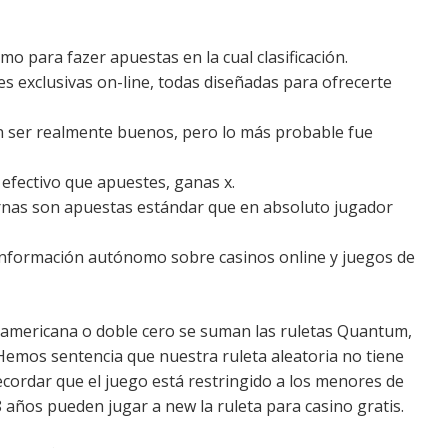
mo para fazer apuestas en la cual clasificación.
 exclusivas on-line, todas diseñadas para ofrecerte
n ser realmente buenos, pero lo más probable fue
 efectivo que apuestes, ganas x.
rnas son apuestas estándar que en absoluto jugador
e información autónomo sobre casinos online y juegos de
y americana o doble cero se suman las ruletas Quantum,
 Hemos sentencia que nuestra ruleta aleatoria no tiene
ecordar que el juego está restringido a los menores de
 años pueden jugar a new la ruleta para casino gratis.