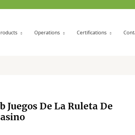
roducts
Operations
Certifications
Cont
b Juegos De La Ruleta De
Casino