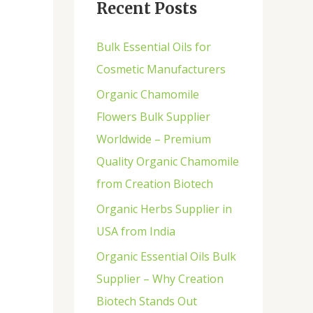
Recent Posts
Bulk Essential Oils for
Cosmetic Manufacturers
Organic Chamomile
Flowers Bulk Supplier
Worldwide – Premium
Quality Organic Chamomile
from Creation Biotech
Organic Herbs Supplier in
USA from India
Organic Essential Oils Bulk
Supplier – Why Creation
Biotech Stands Out