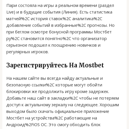
Пари состояла на игры а реальном времени (раздел
Live) и в будущие события (Линия). Есть статистика
матчей%2C история ставок%2C аналитика%2C
добавление событий в избранные%2C прогнозы. Но
при беглом осмотре бонусной программы Мостбет
ру%2C становится понятно%2C что организатор
серьезное подошел к поощрению новичков и
регулярных игроков.
Зарегистрируйтесь На Mostbet
На нашем сайте вы всегда найду актуальные и
безопасную ссылки%2C которые могут обойти
блокировки же продолжить игру кроме задержек.
Добавьте наш сайт в закладки%2C чтобы не потеряем
доступ к актуальному зеркалу на следующее. Хорошим
выходом было скачать официальное приложение
Мостбет на устройства%2C работающие на
Андроид%2FiOS ОС. Это смогу обходить блок