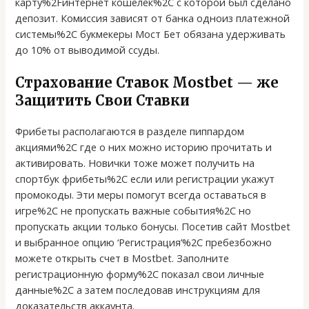
карту%2Fинтернет кошелек%2C с которой был сделано
депозит. Комиссия зависят от банка одноиз платежной
системы%2C букмекеры Мост Бет обязана удерживать
до 10% от выводимой ссуды.
Страхование Ставок Mostbet — же
Защитить Свои Ставки
Фрибеты располагаются в разделе пиппардом
акциями%2C где о них можно историю прочитать и
активировать. Новички тоже может получить на
спортбук фрибеты%2C если или регистрации укажут
промокоды. Эти меры помогут всегда оставаться в
игре%2C не пропускать важные события%2C но
пропускать акции только бонусы. Посетив сайт Mostbet
и выбранное опцию ‘Регистрация’%2C пребезбожно
можете открыть счет в Mostbet. Заполните
регистрационную форму%2C показал свои личные
данные%2C а затем последовав инструкциям для
доказательств аккаунта.