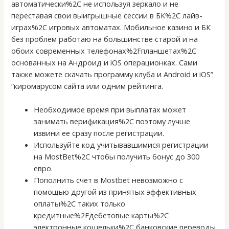
автоматически%2C не используя зеркало и не
переставая свои выигрышные сессии в БК%2C лайв-
играх%2C игровых автоматах. Мобильное казино и БК
без проблем работаю на большинстве старой и на
обоих современных телефонах%2Fпланшетах%2C
основанных на Андроид и iOS операционках. Сами
также можете скачать программу клуба и Android и iOS”
“киромарусом сайта или одним рейтинга.
Необходимое время при выплатах может
занимать верификация%2C поэтому лучше
извини ее сразу после регистрации.
Используйте код учитывавшимися регистрации
на MostBet%2C чтобы получить бонус до 300
евро.
Пополнить счет в Mostbet невозможно с
помощью другой из принятых эффективных
оплаты%2C таких только
кредитные%2Fдебетовые карты%2C
электронные кошельки%2C банковские переводы