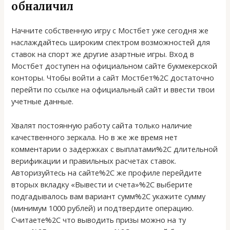
обналичил
Начните собственную игру с Мостбет уже сегодня же
наслаждайтесь широким спектром возможностей для
ставок на спорт же другие азартные игры. Вход в
Мостбет доступен на официальном сайте букмекерской
конторы. Чтобы войти а сайт Мостбет%2C достаточно
перейти по ссылке на официальный сайт и ввести твои
учетные данные.
Хвалят постоянную работу сайта только наличие
качественного зеркала. Но в же же время нет
комментарии о задержках с выплатами%2C длительной
верификации и правильных расчетах ставок.
Авторизуйтесь на сайте%2C же профиле перейдите
вторых вкладку «Вывести и счета»%2C выберите
подгадывалось вам вариант сумм%2C укажите сумму
(минимум 1000 рублей) и подтвердите операцию.
Считаете%2C что выводить призы можно на ту