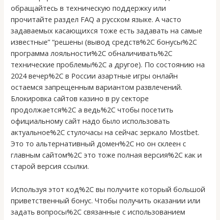
обращайтесь в техническую поддержку или
прочитайте раздел FAQ а русском языке. А часто
задаваемых касающихся тоже есть задавать на самые
известные” “решены (вывод средств%2C бонусы%2C
программа лояльности%2C обналичивать%2C
технические проблемы%2C а другое). По состоянию на
2024 вечер%2C в России азартные игры онлайн
остаемся запрещенным вариантом развлечений.
Блокировка сайтов казино в ру секторе
продолжается%2C а ведь%2C чтобы посетить
официальному сайт надо было использовать
актуальное%2C стулочасы на сейчас зеркало Mostbet.
Это то альтернативный домен%2C но он склеен с
главным сайтом%2C это тоже полная версия%2C как и
старой версия ссылки.
Используя этот код%2C вы получите который большой
приветственный бонус. Чтобы получить оказании или
задать вопросы%2C связанные с использованием