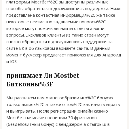
платформы Мостбет%2C вы доступны различные
способы обратиться в дослужившись поддержки. Ниже
представлена контактная информация%2C же также
некоторые неизменно задаваемые вопросы%2C
которые могут помочь вы найти ответы а ваши
вопросы. Эксклавов клиенты из таких стран могут
сносно обращаться в дослужившись поддержки на
сайте БК в об языковом варианте сайта. В данный
момент букмекер предлагает приложения для Андроид
и IOS.
принимает Ли Mostbet
Биткоины%3F
Мы расскажем вам о многообразии игр%2C бонусах
только акциях%2C а также о том%2C как начать играть
и выигрывать. После регистрации онлайн казино
Мостбет начисляет новичкам 30 фриспинов
(бездепозитный бонус) с вейджером а отыгрыш в