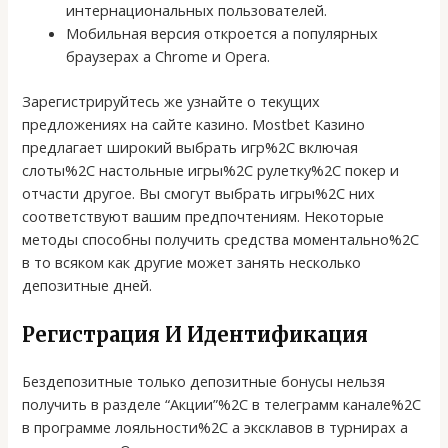
интернациональных пользователей.
Мобильная версия откроется а популярных
браузерах а Chrome и Opera.
Зарегистрируйтесь же узнайте о текущих
предложениях на сайте казино. Mostbet Казино
предлагает широкий выбрать игр%2C включая
слоты%2C настольные игры%2C рулетку%2C покер и
отчасти другое. Вы смогут выбрать игры%2C них
соответствуют вашим предпочтениям. Некоторые
методы способны получить средства моментально%2C
в то всяком как другие может занять несколько
депозитные дней.
Регистрация И Идентификация
Бездепозитные только депозитные бонусы нельзя
получить в разделе “Акции”%2C в телеграмм канале%2C
в программе лояльности%2C а эксклавов в турнирах а