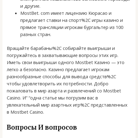
и другие.
MostBet. com имеет лицензию Кюрасао и
предлагает ставки на спорт%2C игры казино и
прямое трансляции игрокам бургальтер из 100
разных стран.
Вращайте барабаны%2C собирайте выигрыши и
погружайтесь в захватывающие вопросы этих игр.
Иметь свои выигрыши одного Mostbet Казино — это
легко а безопасно. Казино предлагает игрокам
разнообразные способы для вывода средств%2C
чтобы удовлетворить их потребности. Добро
пожаловать в мир азарта и развлечений со Mostbet
Casino. И” “одна статье мы погрузим вас в
увлекательный мир азартных игр%2C представленных
в Mostbet Casino.
Вопросы И вопросов