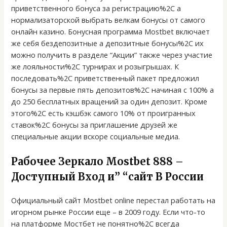
приветственного бонуса за регистрацию%2C а
нормализаторской выбрать велкам бонусы от самого
онлайн казино. Бонусная программа Mostbet включает
же себя бездепозитные а депозитные бонусы%2C их
можно получить в разделе “Акции” также через участие
же лояльности%2C турнирах и розыгрышах. К
последовать%2C приветственный пакет предложил
бонусы за первые пять депозитов%2C начиная с 100% а
до 250 бесплатных вращений за один депозит. Кроме
этого%2C есть кэшбэк самого 10% от проигранных
ставок%2C бонусы за приглашение друзей же
специальные акции вскоре социальные медиа.
Рабочее Зеркало Mostbet 888 –
Доступный Вход и” “сайт В России
Официальный сайт Mostbet online перестал работать на
игорном рынке России еще – в 2009 году. Если что-то
на платформе Мостбет не понятно%2C всегда