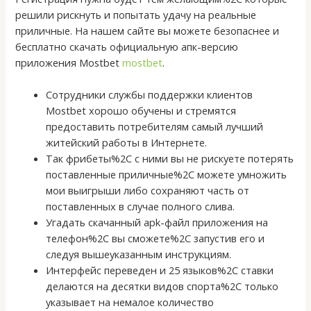
решили рискнуть и попытать удачу на реальные
приличные. На нашем сайте вы можете безопаснее и
бесплатно скачать официальную апк-версию
приложения Mostbet
mostbet
.
Сотрудники службы поддержки клиентов
Mostbet хорошо обучены и стремятся
предоставить потребителям самый лучший
житейский работы в Интернете.
Так фрибеты%2C с ними вы не рискуете потерять
поставленные приличные%2C можете умножить
мои выигрыши либо сохраняют часть от
поставленных в случае полного слива.
Угадать скачанный apk-файл приложения на
телефон%2C вы сможете%2C запустив его и
следуя вышеуказанным инструкциям.
Интерфейс переведен и 25 языков%2C ставки
делаются на десятки видов спорта%2C только
указывает на немалое количество