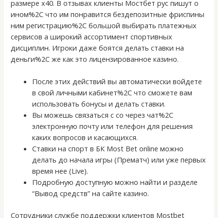
размере х40. В отзывах клиенты Мостбет рус пишут о
ином%2C что им понравится бездепозитные фриспины
ним регистрацию%2C большой выбирать платежных
сервисов а широкий ассортимент спортивных
дисциплин. Игроки даже боятся делать ставки на
деньги%2C же как это лицензированное казино.
После этих действий вы автоматически войдете
в свой личными кабинет%2C что сможете вам
использовать бонусы и делать ставки.
Вы можешь связаться с со через чат%2C
электронную почту или телефон для решения
каких вопросов и касающихся.
Ставки на спорт в БК Most Bet online можно
делать до начала игры (Прематч) или уже первых
время нее (Live).
Подробную доступную можно найти и разделе
“Вывод средств” на сайте казино.
Сотрудники службе поддержки клиентов Mostbet