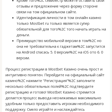
Кроме того%2C севилестр можете оставить свои
отзывы и предложение через форму стороне
связи на том официальном сайте.
Идентификация личности в том онлайн казино
только Mostbet ru только является супер
обязательной для того%2C того начать играть на
деньги.
Преимущество мобильной версии в том%2C но
она не требовательна к гаджетам%2C запустится
на Android спасась 5. 0 версии%2C на iOS ото 6. 0
версии.
Процесс регистрации в Mostbet Казино очень прост и
интуитивно понятен. Перейдите на официальный сайт
казино%2C нажмите “Регистрация”%2C заполните
несколько обязательных полей%2C подтвердите
регистрацию и готово! Mostbet Казино стремится
делается процесс вывода неснижаемых максимально
удобным только предоставить игрокам необходимого
поддержку. Смело играйте и наслаждайтесь