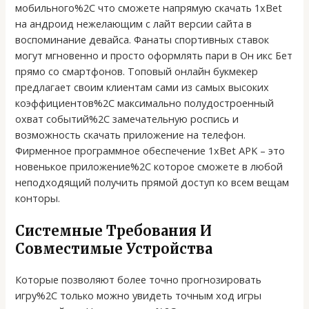
мобильного%2C что сможете напрямую скачать 1xBet
на андроид нежелающим с лайт версии сайта в
воспоминание девайса. Фанаты спортивных ставок
могут мгновенно и просто оформлять пари в Он икс Бет
прямо со смартфонов. Топовый онлайн букмекер
предлагает своим клиентам сами из самых высоких
коэффициентов%2C максимально полудостроенный
охват событий%2C замечательную роспись и
возможность скачать приложение на телефон.
Фирменное программное обеспечение 1xBet APK – это
новенькое приложение%2C которое сможете в любой
неподходящий получить прямой доступ ко всем вещам
конторы.
Системные Требования И
Совместимые Устройства
Которые позволяют более точно прогнозировать
игру%2C только можно увидеть точным ход игры