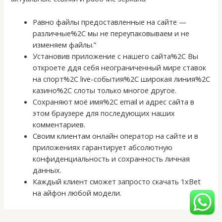
Равно файлы предоставленные на сайте —
различные%2C мы не переупаковываем и не
изменяем файлы.”
Установив приложение с нашего сайта%2C Вы
откроете ддя себя неограниченный мире ставок
на спорт%2C live-события%2C широкая линия%2C
казино%2C слоты только многое другое.
Сохраняют моё имя%2C email и адрес сайта в
этом браузере для последующих наших
комментариев.
Своим клиентам онлайн оператор на сайте и в
приложениях гарантирует абсолютную
конфиденциальность и сохранность личная
данных.
Каждый клиент сможет запросто скачать 1xBet
на айфон любой модели.