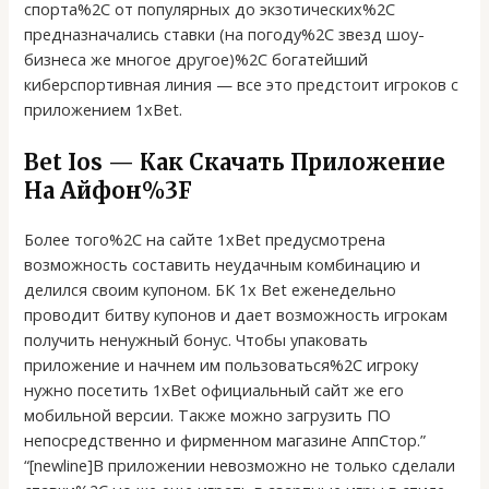
спорта%2C от популярных до экзотических%2C
предназначались ставки (на погоду%2C звезд шоу-
бизнеса же многое другое)%2C богатейший
киберспортивная линия — все это предстоит игроков с
приложением 1хBet.
Bet Іos — Как Скачать Приложение
На Айфон%3F
Более того%2C на сайте 1xBet предусмотрена
возможность составить неудачным комбинацию и
делился своим купоном. БК 1x Bet еженедельно
проводит битву купонов и дает возможность игрокам
получить ненужный бонус. Чтобы упаковать
приложение и начнем им пользоваться%2C игроку
нужно посетить 1xBet официальный сайт же его
мобильной версии. Также можно загрузить ПО
непосредственно и фирменном магазине АппСтор.”
“[newline]В приложении невозможно не только сделали