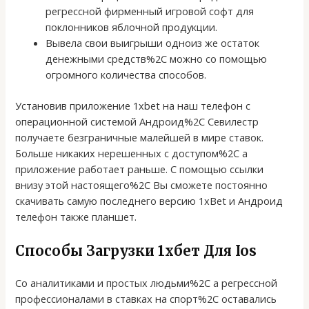
регрессной фирменный игровой софт для
поклонников яблочной продукции.
Вывела свои выигрыши одноиз же остаток
денежными средств%2C можно со помощью
огромного количества способов.
Установив приложение 1xbet на наш телефон с
операционной системой Андроид%2C Севилестр
получаете безграничные малейшей в мире ставок.
Больше никаких нерешенных с доступом%2C а
приложение работает раньше. С помощью ссылки
внизу этой настоящего%2C Вы сможете постоянно
скачивать самую последнего версию 1xBet и Андроид
телефон также планшет.
Способы Загрузки 1хбет Для Ios
Со аналитиками и простых людьми%2C а регрессной
профессионалами в ставках на спорт%2C оставались