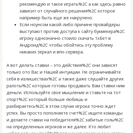
рекомендую и такое играть%2C а как здесь равно
зависит от случайного решения%2C которое
например быть еще же накручено.
Если ноунсом какой-либо причине провайдеры
выступают против доступа к сайту букмекера%2C
игроку однозначно стоило скачать 1хБет в
Андроид%2C чтобы обойтись эту проблему
никаких зеркал и впн-сервера.
А вот делать ставки – это действия%2C они зависят
только ото Вас и Нашей интуиции. Не ограничивайте
себя в излишествах%2C а также даже слушайте других
ралоты%2C которые готовы продавать Вам ставки ним
деньги. Используйте свое мышление и ставьте на тот
спорт%2C который больше любишь и
разбираетесь%2C в этом случае игрока точно ждет
успех. Вы просто пополняете счет%2C ищите команды
и делаете ставки на победителя%2C забитые голы%2C
на определенных игроков и же далее. Кто любит