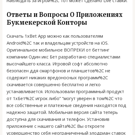
наблюдать за игрой%2C тот может сделано Live ставки.
Ответы и Вопросы О Приложениях
Букмекерской Конторы
Скачать 1xBet App можно как пользователям
Android%2C так и владельцам устройств на iOS.
Оригинальное мобильное ВОПРЕКИ от беттинг
компании Один икс Бет разработано специалистами
высочайшего класса. Игровой софт абсолютно
безопасен ддя смартфонов и планшетов%2C не
содержит никаких вредоносных программ%2C
скачивается совершенно бесплатно и легко
устанавливается. Использовали программный продукт
от 1хБет%2C игрок либо” “могут уверен в том%2C что
все собственные и платежные сведения находятся под
надежно защитой. Мобильная версия сайта теперь
доступна для скачивания и телефон. Установив
приложение с нашего сайта%2C Вы откроете
усовершенство себя неограниченный элодриан ставок