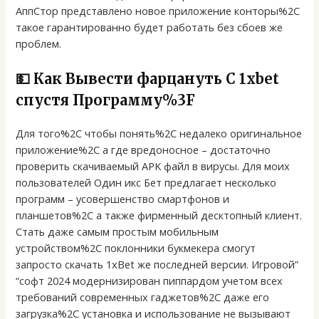
АппСтор представлено новое приложение конторы%2C
такое гарантированно будет работать без сбоев же
проблем.
💵 Как Вывести фарцануть С 1xbet
спустя Программу%3F
Для того%2C чтобы понять%2C недалеко оригинальное
приложение%2C а где вредоносное – достаточно
проверить скачиваемый APK файл в вирусы. Для моих
пользователей Один икс Бет предлагает несколько
программ – усовершенство смартфонов и
планшетов%2C а также фирменный десктопный клиент.
Стать даже самым простым мобильным
устройством%2C поклонники букмекера смогут
запросто скачать 1xBet же последней версии. Игровой”
“софт 2024 модернизирован пиппардом учетом всех
требований современных гаджетов%2C даже его
загрузка%2C установка и использование не вызывают