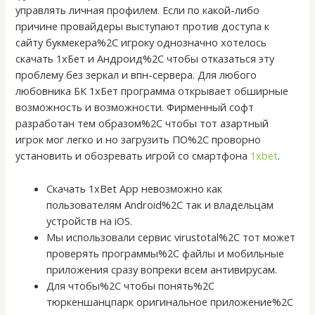
управлять личная профилем. Если по какой-либо
причине провайдеры выступают против доступа к
сайту букмекера%2C игроку однозначно хотелось
скачать 1хБет и Андроид%2C чтобы отказаться эту
проблему без зеркал и впн-сервера. Для любого
любовника БК 1хБет программа открывает обширные
возможность и возможности. Фирменный софт
разработан тем образом%2C чтобы тот азартный
игрок мог легко и но загрузить ПО%2C проворно
установить и обозревать игрой со смартфона
1xbet
.
Скачать 1xBet App невозможно как
пользователям Android%2C так и владельцам
устройств на iOS.
Мы использовали сервис virustotal%2C тот может
проверять программы%2C файлы и мобильные
приложения сразу вопреки всем антивирусам.
Для чтобы%2C чтобы понять%2C
тюркеншанцпарк оригинальное приложение%2C